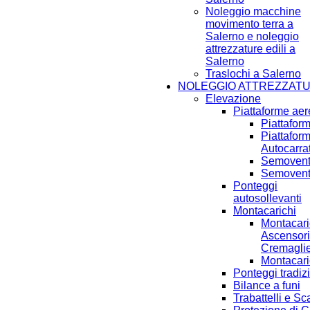
Noleggio macchine
movimento terra a
Salerno e noleggio
attrezzature edili a
Salerno
Traslochi a Salerno
NOLEGGIO ATTREZZAT
Elevazione
Piattaforme ae
Piattafor
Piattafor
Autocarra
Semoventi
Semoventi
Ponteggi
autosollevanti
Montacarichi
Montacari
Ascensori
Cremagli
Montacari
Ponteggi tradiz
Bilance a funi
Trabattelli e Sc