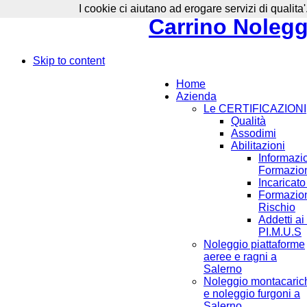
I cookie ci aiutano ad erogare servizi di qualita'
Carrino Noleggi
Skip to content
Home
Azienda
Le CERTIFICAZIONI
Qualità
Assodimi
Abilitazioni
Informazi
Formazion
Incaricat
Formazion
Rischio
Addetti ai
PI.M.U.S
Noleggio piattaforme
aeree e ragni a
Salerno
Noleggio montacaric
e noleggio furgoni a
Salerno