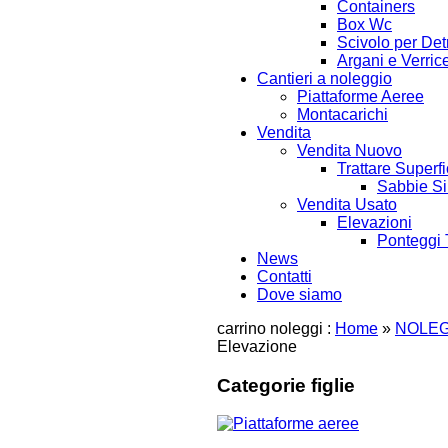
Containers
Box Wc
Scivolo per Detr
Argani e Verrice
Cantieri a noleggio
Piattaforme Aeree
Montacarichi
Vendita
Vendita Nuovo
Trattare Superfi
Sabbie Si
Vendita Usato
Elevazioni
Ponteggi 
News
Contatti
Dove siamo
carrino noleggi :
Home
»
NOLEG
Elevazione
Categorie figlie