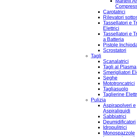
Martelli A
Compres
Carotatrici
Rilevatori sotto
Tassellatori e T
Elettrici
Tassellatori e T
a Batteria
Pistole Inchioda
Scrostatori
Tagli
Scanalatrici
Tagli al Plasma
Smerigliatori Ele
Seghe
Mototroncatrici
Tagliasuolo
Taglierine Elett
Pulizia
Aspirapolveri e
Aspiraliquidi
Sabbiatrici
Deumidificatori
Idropulitrici
Monospazzole