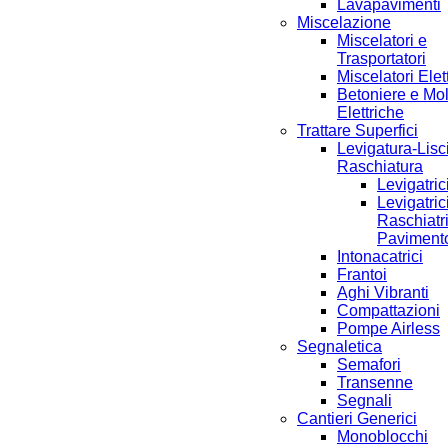
Lavapavimenti
Miscelazione
Miscelatori e
Trasportatori
Miscelatori Elett
Betoniere e Mo
Elettriche
Trattare Superfici
Levigatura-Lisc
Raschiatura
Levigatric
Levigatric
Raschiatri
Paviment
Intonacatrici
Frantoi
Aghi Vibranti
Compattazioni
Pompe Airless
Segnaletica
Semafori
Transenne
Segnali
Cantieri Generici
Monoblocchi