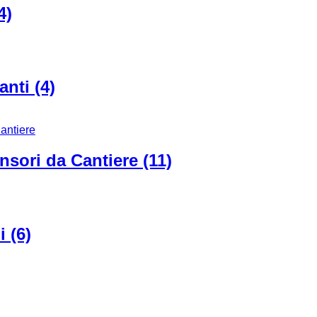
4)
nti (4)
nsori da Cantiere (11)
 (6)