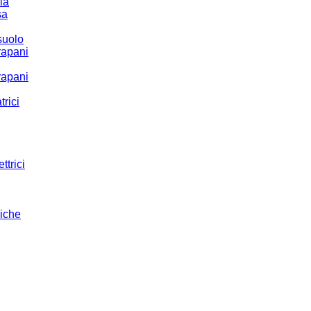
ria
sa
suolo
rapani
rapani
trici
ttrici
riche