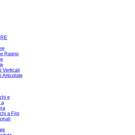
URE
ree
me Ragno
me
te
 Verticali
 Articolate
chi e
 a
era
chi a Filo
ionali
ale