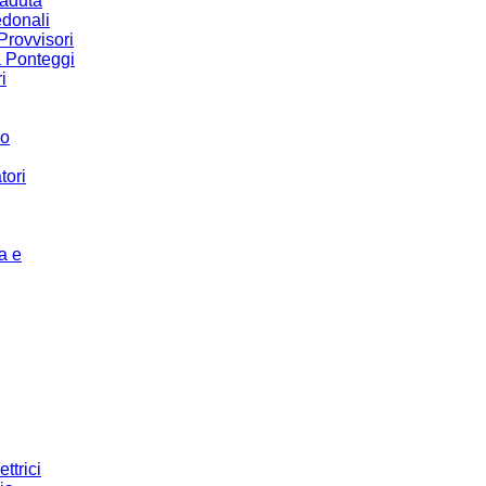
Caduta
donali
Provvisori
a Ponteggi
i
co
tori
a e
ettrici