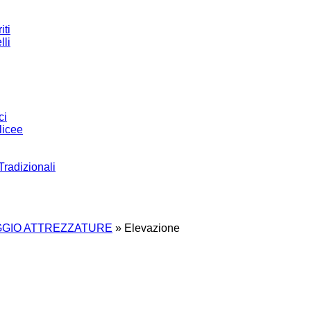
iti
lli
ci
licee
Tradizionali
GIO ATTREZZATURE
»
Elevazione