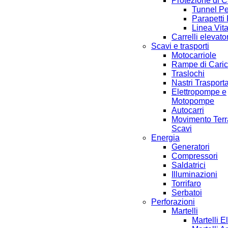
Protezione di 
Tunnel Pe
Parapetti 
Linea Vit
Carrelli elevator
Scavi e trasporti
Motocarriole
Rampe di Cari
Traslochi
Nastri Trasporta
Elettropompe e
Motopompe
Autocarri
Movimento Terr
Scavi
Energia
Generatori
Compressori
Saldatrici
Illuminazioni
Torrifaro
Serbatoi
Perforazioni
Martelli
Martelli El