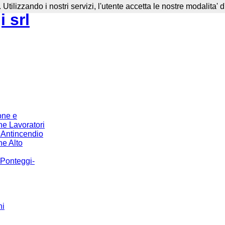
. Utilizzando i nostri servizi, l'utente accetta le nostre modalita' 
 srl
one e
e Lavoratori
o Antincendio
e Alto
 Ponteggi-
hi