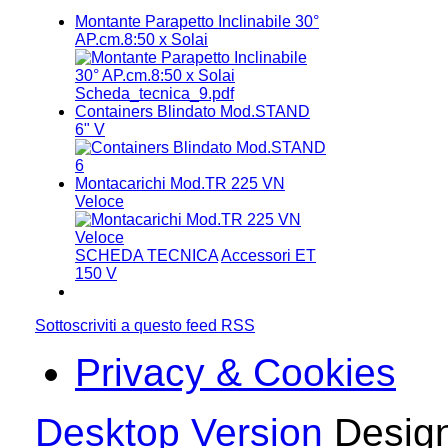
Montante Parapetto Inclinabile 30°
AP.cm.8:50 x Solai
Scheda_tecnica_9.pdf
Containers Blindato Mod.STAND
6" V
Montacarichi Mod.TR 225 VN
Veloce
SCHEDA TECNICA
Accessori ET
150 V
Sottoscriviti a questo feed RSS
Privacy & Cookies
Desktop Version
Design