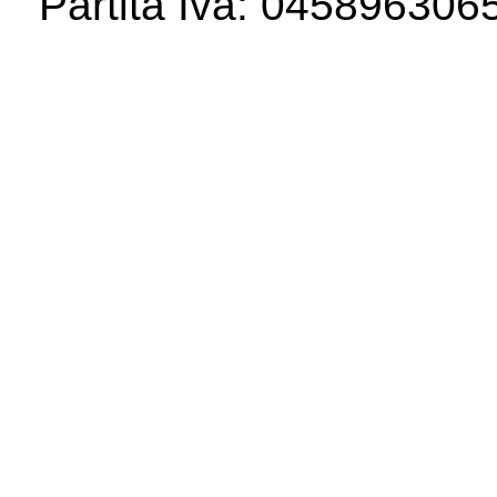
Partita Iva: 04589630658