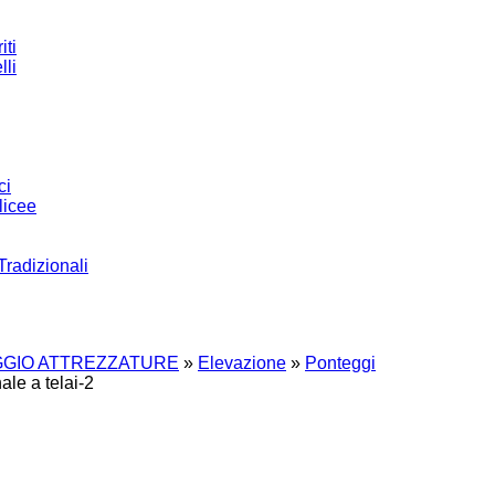
iti
lli
ci
licee
Tradizionali
GIO ATTREZZATURE
»
Elevazione
»
Ponteggi
ale a telai-2