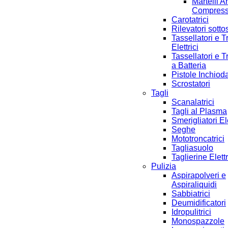
Martelli A
Compres
Carotatrici
Rilevatori sotto
Tassellatori e T
Elettrici
Tassellatori e T
a Batteria
Pistole Inchioda
Scrostatori
Tagli
Scanalatrici
Tagli al Plasma
Smerigliatori Ele
Seghe
Mototroncatrici
Tagliasuolo
Taglierine Elett
Pulizia
Aspirapolveri e
Aspiraliquidi
Sabbiatrici
Deumidificatori
Idropulitrici
Monospazzole