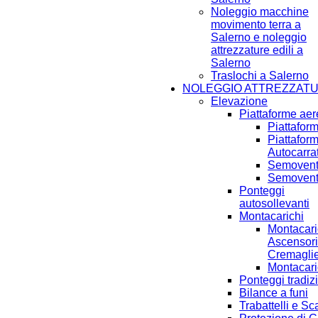
Noleggio macchine
movimento terra a
Salerno e noleggio
attrezzature edili a
Salerno
Traslochi a Salerno
NOLEGGIO ATTREZZAT
Elevazione
Piattaforme ae
Piattafor
Piattafor
Autocarra
Semoventi
Semoventi
Ponteggi
autosollevanti
Montacarichi
Montacari
Ascensori
Cremagli
Montacari
Ponteggi tradiz
Bilance a funi
Trabattelli e Sc