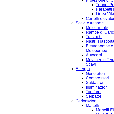
Protezione di 
Tunnel Pe
Parapetti 
Linea Vit
Carrelli elevator
Scavi e trasporti
Motocarriole
Rampe di Cari
Traslochi
Nastri Trasporta
Elettropompe e
Motopompe
Autocarri
Movimento Terr
Scavi
Energia
Generatori
Compressori
Saldatrici
Illuminazioni
Torrifaro
Serbatoi
Perforazioni
Martelli
Martelli El