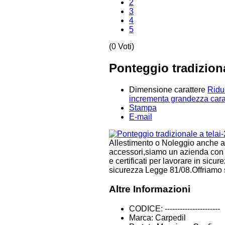
2
3
4
5
(0 Voti)
Ponteggio tradiziona
Dimensione carattere
Ridu
incrementa grandezza cara
Stampa
E-mail
Allestimento o Noleggio anche a p
accessori,siamo un azienda con i 
e certificati per lavorare in sicu
sicurezza Legge 81/08.Offriamo s
Altre Informazioni
CODICE:
----------------------
Marca:
Carpedil