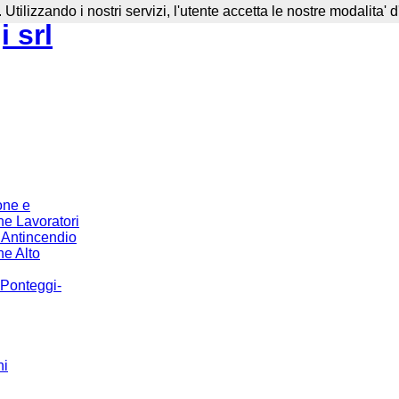
. Utilizzando i nostri servizi, l'utente accetta le nostre modalita' 
 srl
one e
e Lavoratori
o Antincendio
e Alto
 Ponteggi-
hi