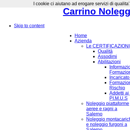
I cookie ci aiutano ad erogare servizi di qualita'
Carrino Noleggi
Skip to content
Home
Azienda
Le CERTIFICAZIONI
Qualità
Assodimi
Abilitazioni
Informazi
Formazion
Incaricat
Formazion
Rischio
Addetti ai
PI.M.U.S
Noleggio piattaforme
aeree e ragni a
Salerno
Noleggio montacaric
e noleggio furgoni a
Salerno