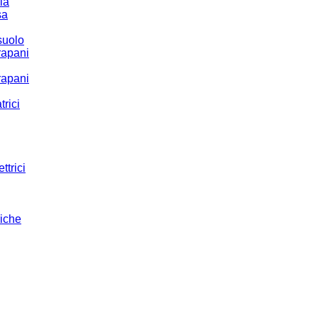
ria
sa
suolo
rapani
rapani
trici
ttrici
riche