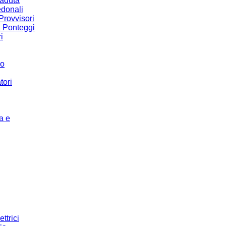
Caduta
donali
Provvisori
a Ponteggi
i
co
tori
a e
ettrici