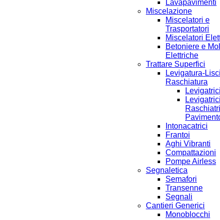
Lavapavimenti
Miscelazione
Miscelatori e
Trasportatori
Miscelatori Elett
Betoniere e Mo
Elettriche
Trattare Superfici
Levigatura-Lisc
Raschiatura
Levigatric
Levigatric
Raschiatri
Paviment
Intonacatrici
Frantoi
Aghi Vibranti
Compattazioni
Pompe Airless
Segnaletica
Semafori
Transenne
Segnali
Cantieri Generici
Monoblocchi