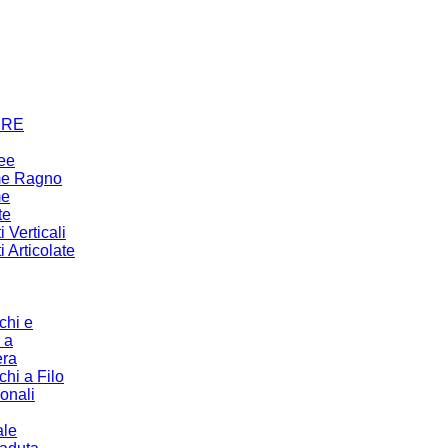
URE
ree
me Ragno
me
te
 Verticali
 Articolate
chi e
 a
era
chi a Filo
ionali
ale