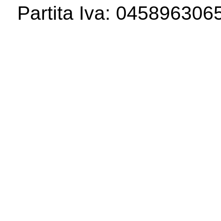
Partita Iva: 04589630658