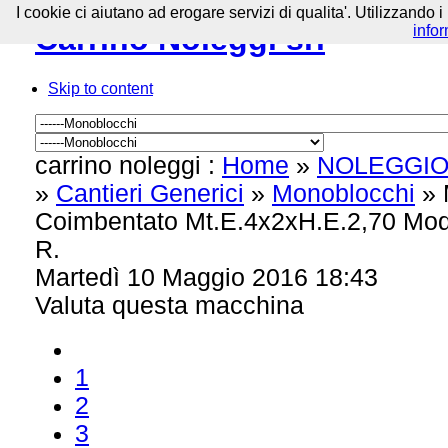
I cookie ci aiutano ad erogare servizi di qualita'. Utilizzando i
Carrino Noleggi srl
info
Skip to content
carrino noleggi :
Home
»
NOLEGGIO
»
Cantieri Generici
»
Monoblocchi
»
Coimbentato Mt.E.4x2xH.E.2,70 M
R.
Martedì 10 Maggio 2016 18:43
Valuta questa macchina
1
2
3